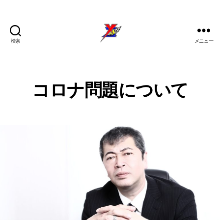
検索
メニュー
株
式
会
作
社
B
カ
コロナ問題について
成
9:
YAZ-
O
テ
者
0
S
TECH
ゴ
S
6
:
投
投
リ
P
y
稿
稿
ー
M
a
者
日
z